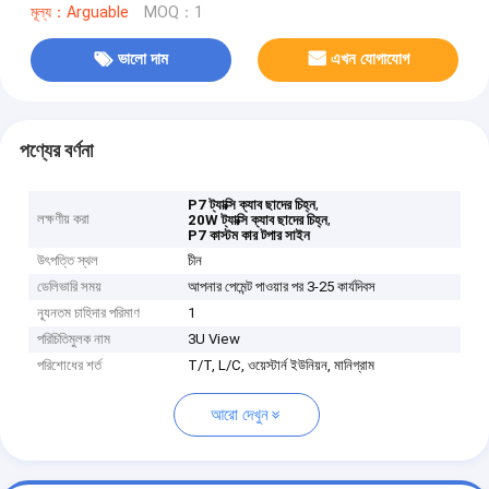
মূল্য：Arguable
MOQ：1
ভালো দাম
এখন যোগাযোগ
পণ্যের বর্ণনা
,
P7 ট্যাক্সি ক্যাব ছাদের চিহ্ন
লক্ষণীয় করা
,
20W ট্যাক্সি ক্যাব ছাদের চিহ্ন
P7 কাস্টম কার টপার সাইন
উৎপত্তি স্থল
চীন
ডেলিভারি সময়
আপনার পেমেন্ট পাওয়ার পর 3-25 কার্যদিবস
ন্যূনতম চাহিদার পরিমাণ
1
পরিচিতিমুলক নাম
3U View
পরিশোধের শর্ত
T/T, L/C, ওয়েস্টার্ন ইউনিয়ন, মানিগ্রাম
আরো দেখুন